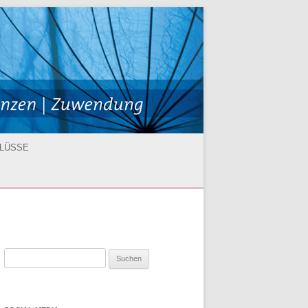
HLÜSSE
fachmann
Suchen
istent/-in
nach: