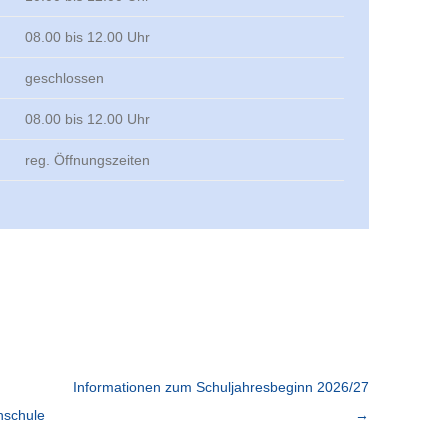
 Bereich
Pflege/ Ergo
Heilerziehungspfleger/i
08.00 bis 12.00 Uhr
Sozialpädagogik
Praxisanleiterkurse
geschlossen
FOS/BOS
08.00 bis 12.00 Uhr
reg. Öffnungszeiten
Informationen zum Schuljahresbeginn 2026/27
hschule
→