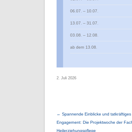
Interner
06.07. – 10.07.
13.07. – 31.07.
03.08. – 12.08.
ab dem 13.08.
2. Juli 2026
Beitragsnavigation
←
Spannende Einblicke und tatkräftiges
Engagement: Die Projektwoche der Fac
Heilerziehungspflege