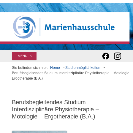
Zum
MENÜ
Inhalt
springen
Sie befinden sich hier:
Home
>
Studienmöglichkeiten
>
Berufsbegleitendes Studium Interdisziplinäre Physiotherapie – Motologie –
Ergotherapie (B.A.)
Berufsbegleitendes Studium
Interdisziplinäre Physiotherapie –
Motologie – Ergotherapie (B.A.)