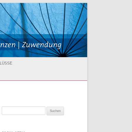
HLÜSSE
fachmann
Suchen
istent/-in
nach: