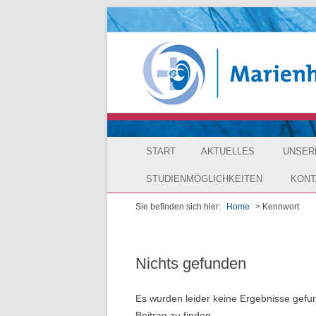
START
AKTUELLES
UNSER
STUDIENMÖGLICHKEITEN
KONT
Schulgr
Sie befinden sich hier:
Home
> Kennwort
Duales Studium Pflege & Management (B.Sc
Anfahr
Verwalt
Berufsbegleitendes Studium Interdisziplinär
Anmel
Leitbild
Physiotherapie – Motologie – Ergotherapie (
Nichts gefunden
Impre
Siegel
Duales Studium Soziale Arbeit und Managem
Es wurden leider keine Ergebnisse gefund
Daten
Berufs- 
Beitrag zu finden.