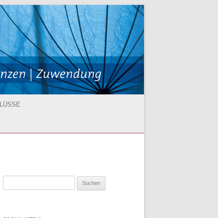
HLÜSSE
fachmann
Suchen
istent/-in
nach: