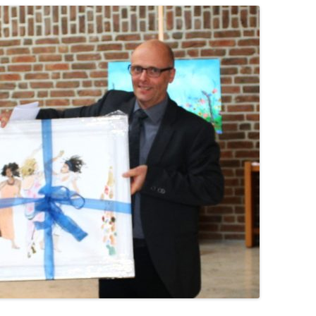
 Bereich
Pflege/ Ergo
Heilerziehungspfleger/i
Sozialpädagogik
Praxisanleiterkurse
FOS/BOS