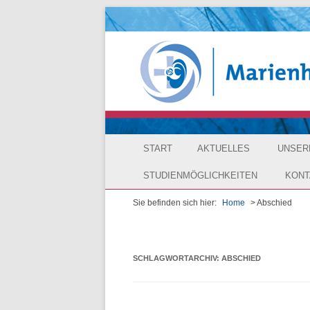
START
AKTUELLES
UNSER
STUDIENMÖGLICHKEITEN
KONT
Schulgr
Sie befinden sich hier:
Home
> Abschied
Duales Studium Pflege & Management (B.Sc
Anfahr
Verwalt
Berufsbegleitendes Studium Interdisziplinär
Anmel
Leitbild
Physiotherapie – Motologie – Ergotherapie (
SCHLAGWORTARCHIV:
ABSCHIED
Impre
Siegel
Duales Studium Soziale Arbeit und Managem
Daten
Berufs- 